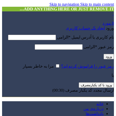
Skip to navigation
Skip to main content
ADD ANYTHING HERE OR JUST REMOVE IT…
0
مورد
ورود
ایجاد یک حساب کاربری
نام کاربری یا آدرس ایمیل
*
الزامی
رمز عبور
*
الزامی
ورود
رمز عبور را فراموش کرده اید؟
مرا به خاطر بسپار
یا
ورود با کد یکبارمصرف
ارسال مجدد کد یکبار مصرف
(00:
30
)
خانه
درباره‌ی من
یادداشت‌ها