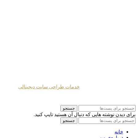
خانه
|
دوره‌ها
|
یادداشت‌ها
|
محتوای‌ صوتی
پیشنهادات
|
درباره‌ من
|
آثار
|
نقشه‌ سایت
طراحی شده توسط
خدمات طراحی سایت دیجیتالی
2024 Mahmoud Moghaddasi ©
جستجو
برای دیدن نوشته هایی که دنبال آن هستید تایپ کنید.
جستجو
خانه
درباره‌ی من