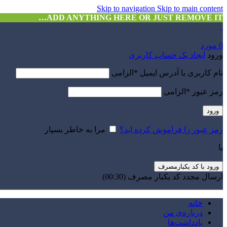
Skip to navigation
Skip to main content
ADD ANYTHING HERE OR JUST REMOVE IT…
0
مورد
ورود
ایجاد یک حساب کاربری
نام کاربری یا آدرس ایمیل
*
الزامی
رمز عبور
*
الزامی
ورود
رمز عبور را فراموش کرده اید؟
مرا به خاطر بسپار
یا
ورود با کد یکبارمصرف
ارسال مجدد کد یکبار مصرف
(00:
30
)
خانه
درباره‌ی من
یادداشت‌ها