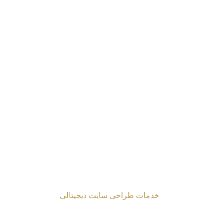
راحی شده توسط
خدمات طراحی سایت دیجیتالی
2024 Mahmoud Moghaddasi ©