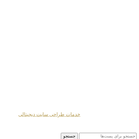
دکتری فلسفه،
کارشناسی ارشد روانشناسی بالینی
خانه
|
دوره‌ها
|
یادداشت‌ها
|
محتوای‌ صوتی
پیشنهادات
|
درباره‌ من
|
آثار
|
نقشه‌ سایت
طراحی شده توسط
خدمات طراحی سایت دیجیتالی
2024 Mahmoud Moghaddasi ©
جستجو