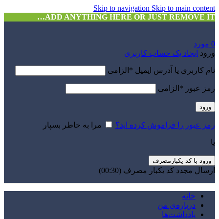
Skip to navigation
Skip to main content
ADD ANYTHING HERE OR JUST REMOVE IT…
0
مورد
ورود
ایجاد یک حساب کاربری
نام کاربری یا آدرس ایمیل
*
الزامی
رمز عبور
*
الزامی
ورود
رمز عبور را فراموش کرده اید؟
مرا به خاطر بسپار
یا
ورود با کد یکبارمصرف
ارسال مجدد کد یکبار مصرف
(00:
30
)
خانه
درباره‌ی من
یادداشت‌ها