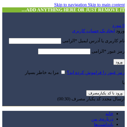
Skip to navigation
Skip to main content
ADD ANYTHING HERE OR JUST REMOVE IT…
0
مورد
ورود
ایجاد یک حساب کاربری
نام کاربری یا آدرس ایمیل
*
الزامی
رمز عبور
*
الزامی
ورود
رمز عبور را فراموش کرده اید؟
مرا به خاطر بسپار
یا
ورود با کد یکبارمصرف
ارسال مجدد کد یکبار مصرف
(00:
30
)
خانه
درباره‌ی من
یادداشت‌ها