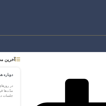
آخرین م
دوباره ه
در روزهای 
مدّت‌ها ق
جلسات در