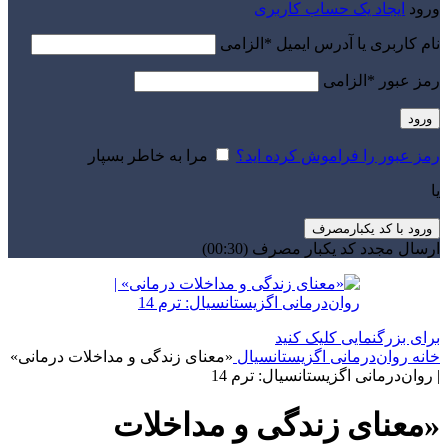
ورود
ایجاد یک حساب کاربری
نام کاربری یا آدرس ایمیل
*
الزامی
رمز عبور
*
الزامی
ورود
رمز عبور را فراموش کرده اید؟
مرا به خاطر بسپار
یا
ورود با کد یکبارمصرف
ارسال مجدد کد یکبار مصرف
(00:
30
)
برای بزرگنمایی کلیک کنید
خانه
روان‌درمانی اگزیستانسیال
«معنای زندگی و مداخلات درمانی»
| روان‌درمانی اگزیستانسیال: ترم 14
«معنای زندگی و مداخلات