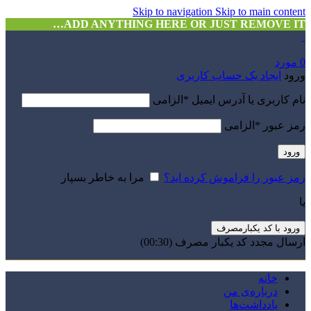
Skip to navigation
Skip to main content
ADD ANYTHING HERE OR JUST REMOVE IT…
0
مورد
ورود
ایجاد یک حساب کاربری
نام کاربری یا آدرس ایمیل
*
الزامی
رمز عبور
*
الزامی
ورود
رمز عبور را فراموش کرده اید؟
مرا به خاطر بسپار
یا
ورود با کد یکبارمصرف
ارسال مجدد کد یکبار مصرف
(00:
30
)
خانه
درباره‌ی من
یادداشت‌ها