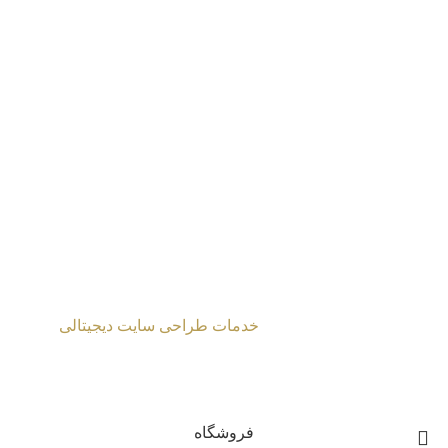
پیشنهادات
|
درباره‌ من
|
آثار
|
نقشه‌ سایت
طراحی شده توسط
خدمات طراحی سایت دیجیتالی
2024 Mahmoud Moghaddasi ©
فروشگاه