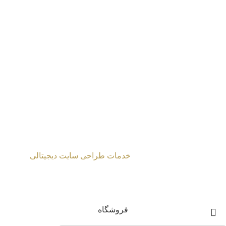
طراحی شده توسط
خدمات طراحی سایت دیجیتالی
2024 Mahmoud Moghaddasi ©
فروشگاه