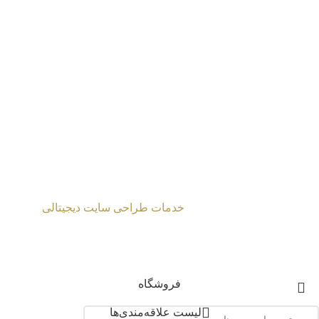
پیشنهادات
|
درباره‌ من
|
آثار
|
نقشه‌ سایت
طراحی شده توسط
خدمات طراحی سایت دیجیتالی
2024 Mahmoud Moghaddasi ©
فروشگاه
لیست علاقه‌مندی‌ها