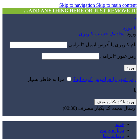
Skip to navigation
Skip to main content
ADD ANYTHING HERE OR JUST REMOVE IT…
0
مورد
ورود
ایجاد یک حساب کاربری
نام کاربری یا آدرس ایمیل
*
الزامی
رمز عبور
*
الزامی
ورود
رمز عبور را فراموش کرده اید؟
مرا به خاطر بسپار
یا
ورود با کد یکبارمصرف
ارسال مجدد کد یکبار مصرف
(00:
30
)
خانه
درباره‌ی من
یادداشت‌ها