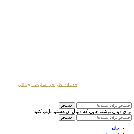
خانه
|
دوره‌ها
|
یادداشت‌ها
|
محتوای‌ صوتی
پیشنهادات
|
درباره‌ من
|
آثار
|
نقشه‌ سایت
طراحی شده توسط
خدمات طراحی سایت دیجیتالی
2024 Mahmoud Moghaddasi ©
جستجو
برای دیدن نوشته هایی که دنبال آن هستید تایپ کنید.
جستجو
خانه
درباره‌ی من