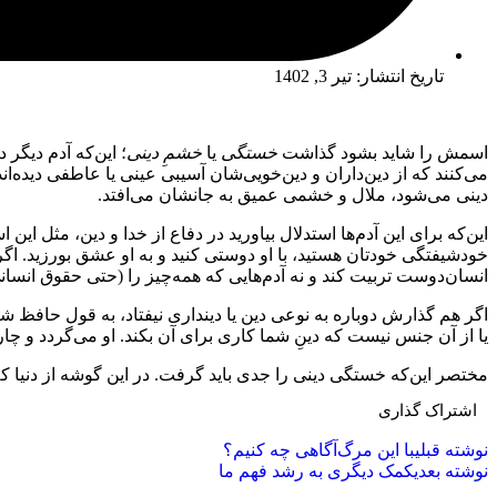
تاریخ انتشار:
تیر 3, 1402
اسمش را شاید بشود گذاشت
خستگی
یا
خشمِ دینی
؛ این‌که آدم دیگر
می‌کنند که از دین‌داران و دین‌خویی‌شان آسیبی عینی یا عاطفی دیده‌اند.
دینی می‌شود، ملال و خشمی عمیق به جانشان می‌افتد.
این‌که برای این آدم‌ها استدلال بیاورید در دفاع از خدا و دین، مثل ا
خودشیفتگی خودتان هستید، با او دوستی کنید و به او عشق بورزید. اگر بن
انسان‌دوست تربیت کند و نه آدم‌هایی که همه‌چیز را (حتی حقوق انسان
اگر هم گذارش دوباره به نوعی دین یا دینداری نیفتاد، به قول حافظ 
یا از آن جنس نیست که دینِ شما کاری برای آن بکند. او می‌گردد و چاره
مختصر این‌که خستگی دینی را جدی باید گرفت. در این گوشه از دنیا که
اشتراک گذاری
نوشته قبلی
با این مرگ‌آگاهی چه کنیم؟
نوشته بعدی
کمک دیگری به رشد فهم ما