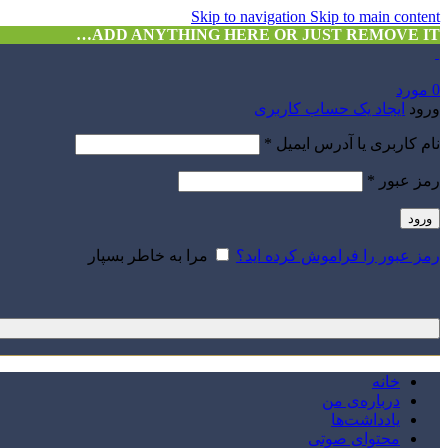
Skip to navigation
Skip to main content
ADD ANYTHING HERE OR JUST REMOVE IT…
0
مورد
ورود
ایجاد یک حساب کاربری
نام کاربری یا آدرس ایمیل
*
رمز عبور
*
ورود
رمز عبور را فراموش کرده اید؟
مرا به خاطر بسپار
خانه
درباره‌ی من
یادداشت‌ها
محتوای صوتی