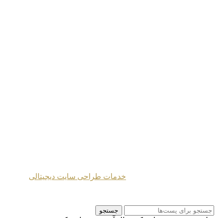
دکتری فلسفه،
کارشناسی ارشد روانشناسی بالینی
خانه
|
دوره‌ها
|
یادداشت‌ها
|
محتوای‌ صوتی
پیشنهادات
|
درباره‌ من
|
آثار
|
نقشه‌ سایت
طراحی شده توسط
خدمات طراحی سایت دیجیتالی
2024 Mahmoud Moghaddasi ©
جستجو