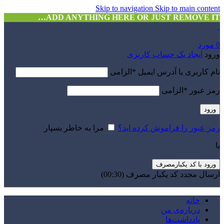
Skip to navigation
Skip to main content
ADD ANYTHING HERE OR JUST REMOVE IT…
0
مورد
ورود
ایجاد یک حساب کاربری
نام کاربری یا آدرس ایمیل
*
الزامی
رمز عبور
*
الزامی
ورود
رمز عبور را فراموش کرده اید؟
مرا به خاطر بسپار
یا
ورود با کد یکبارمصرف
ارسال مجدد کد یکبار مصرف
(00:
30
)
خانه
درباره‌ی من
یادداشت‌ها