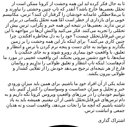
تا به حال فکر کرده اید این همه وحشت از کرونا ممکن است از
تحمّل بعضی‌ها خارج باشد؟ آنقدر که تابِ چنین وحشتی را نیاورند و
با بی‌ملاحظگیِ عامدانه خودشان را گرفتار آن کنند؟ ترس، مکانیسم
خوبی برای بازداری از خطر است امّا همه تحمّل یکسانی در برابر
ترس ندارند. بعضی‌‌ها در نتیجه این همه خبر و نگرانی، ترسِ بیش از
تحمّلی را تجربه می‌کنند. فکر می‌کنید واکنشِ آن‌‌ها در مواجهه با این
ترسِ غیرقابل‌تحمّل چیست؟ خود را به دل مخاطره افکندن. چرا
چنین کاری می‌کنند؟ برای اینکه بار این همه وحشت را بر زمین
بگذارند و بتوانند به جای دست و پنجه نرم کردن با ترس و انتظار و
تعلیق، با واقعیتِ خودِ بیماری روبرو شوند و به جای جنگیدن با
سایه‌‌ها، با خودِ دشمنِ بیرونی بجنگند. این واقعیت عجیبی در مورد ما
آدم‌هاست؛ اینکه تابِ انتظار و تعلیق طولانی را نداریم و روانمان
فارغ از هر نتیجه‌ای ترجیح می‌دهد خودش را از تقلّایی کشدار و
طولانی بیرون بکشد.
شاید یکی از آن افراد خودِ ما باشیم. برای همین باید میزانِ ورودیِ
خبر و تحلیل و میزانِ حساسیت و وسواسمان را کنترل کنیم. باید
بتوانیم خودمان را در مرزهای واقعیتِ ویروس کرونا نگه داریم و به
دام ترس‌های غیرقابل‌تحمّل ناشی از آن نیفتیم. همیشه باید به یاد
داشته باشیم که آنچه ما را نجات می‌دهد، واقعیت است و نه هذیانِ
جمعی و انباشت ترس.
اشتراک گذاری