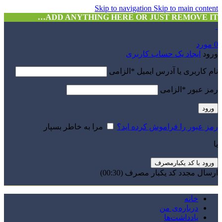
Skip to navigation
Skip to main content
ADD ANYTHING HERE OR JUST REMOVE IT…
0
مورد
ورود
ایجاد یک حساب کاربری
نام کاربری یا آدرس ایمیل
*
الزامی
رمز عبور
*
الزامی
ورود
رمز عبور را فراموش کرده اید؟
مرا به خاطر بسپار
یا
ورود با کد یکبارمصرف
ارسال مجدد کد یکبار مصرف
(00:
30
)
خانه
درباره‌ی من
یادداشت‌ها