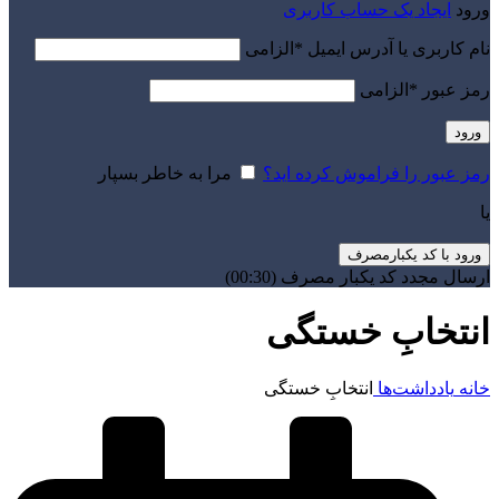
ورود
ایجاد یک حساب کاربری
نام کاربری یا آدرس ایمیل
*
الزامی
رمز عبور
*
الزامی
ورود
رمز عبور را فراموش کرده اید؟
مرا به خاطر بسپار
یا
ورود با کد یکبارمصرف
ارسال مجدد کد یکبار مصرف
(00:
30
)
انتخابِ خستگی
خانه
یادداشت‌ها
انتخابِ خستگی