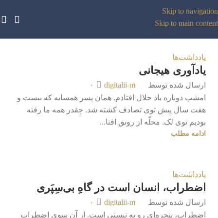
Skip to navigation
Skip to main content
یادداشت‌ها
یادآوری هیجانی
ارسال شده توسط
digitalii-m
۰
امشب دوباره یاد جلال افتادم. همان پسر همسایه که بیست و
هفت سال پیش توی تصادف کشته شد. چقدر همه ما رفته
بودیم توی لک. محلّه از رونق افتا...
ادامه مطلب
یادداشت‌ها
اضطراب، انسان است در گاهِ بی‌سِپَری
ارسال شده توسط
digitalii-m
۰
اضطراب، پنجره‌ای رو به نیستی است. از آن سوی اضطراب