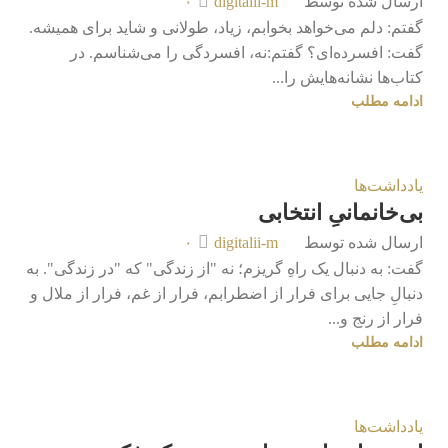
ارسال شده توسط
digitalii-m
۰
گفتم: دلم می‌خواهد بخوابم، زیاد، طولانی و شاید برای همیشه.
گفت: افسرده‌ای؟ گفتم:نه، افسردگی را می‌شناسم. در
کتاب‌ها نشانه‌هایش را...
ادامه مطلب
یادداشت‌ها
بی‌خانمانیِ انتخابی
ارسال شده توسط
digitalii-m
۰
گفت: به دنبال یک راهِ گریزم؛ نه "از زندگی" که "در زندگی". به
دنبالِ جایی برای فرار از اضطرابم، فرار از غم، فرار از ملال و
فرار از رنج و...
ادامه مطلب
یادداشت‌ها