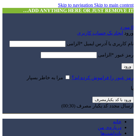
Skip to navigation
Skip to main content
ADD ANYTHING HERE OR JUST REMOVE IT…
0
مورد
ورود
ایجاد یک حساب کاربری
نام کاربری یا آدرس ایمیل
*
الزامی
رمز عبور
*
الزامی
ورود
رمز عبور را فراموش کرده اید؟
مرا به خاطر بسپار
یا
ورود با کد یکبارمصرف
ارسال مجدد کد یکبار مصرف
(00:
30
)
خانه
درباره‌ی من
یادداشت‌ها