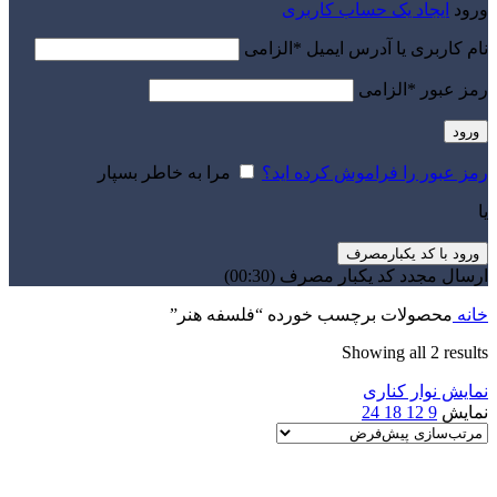
ورود
ایجاد یک حساب کاربری
نام کاربری یا آدرس ایمیل
*
الزامی
رمز عبور
*
الزامی
ورود
رمز عبور را فراموش کرده اید؟
مرا به خاطر بسپار
یا
ورود با کد یکبارمصرف
ارسال مجدد کد یکبار مصرف
(00:
30
)
خانه
محصولات برچسب خورده “فلسفه هنر”
Showing all 2 results
نمایش نوار کناری
نمایش
9
12
18
24