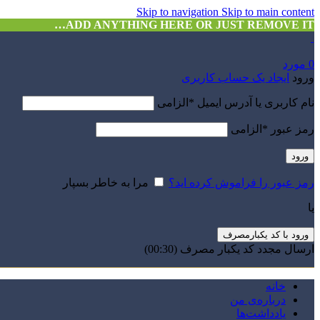
Skip to navigation
Skip to main content
ADD ANYTHING HERE OR JUST REMOVE IT…
0
مورد
ورود
ایجاد یک حساب کاربری
نام کاربری یا آدرس ایمیل
*
الزامی
رمز عبور
*
الزامی
ورود
رمز عبور را فراموش کرده اید؟
مرا به خاطر بسپار
یا
ورود با کد یکبارمصرف
ارسال مجدد کد یکبار مصرف
(00:
30
)
خانه
درباره‌ی من
یادداشت‌ها