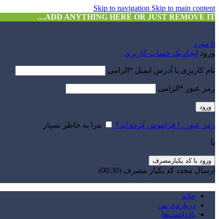
Skip to navigation
Skip to main content
ADD ANYTHING HERE OR JUST REMOVE IT…
0
مورد
ورود
ایجاد یک حساب کاربری
نام کاربری یا آدرس ایمیل
*
الزامی
رمز عبور
*
الزامی
ورود
رمز عبور را فراموش کرده اید؟
مرا به خاطر بسپار
یا
ورود با کد یکبارمصرف
ارسال مجدد کد یکبار مصرف
(00:
30
)
خانه
درباره‌ی من
یادداشت‌ها