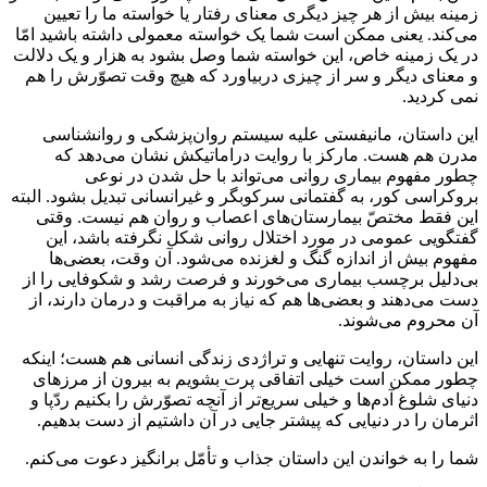
زمینه بیش از هر چیز دیگری معنای رفتار یا خواسته ما را تعیین
می‌کند. یعنی ممکن است شما یک خواسته معمولی داشته باشید امّا
در یک زمینه خاص، این خواسته شما وصل بشود به هزار و یک دلالت
و معنای دیگر و سر از چیزی دربیاورد که هیچ وقت تصوّرش را هم
نمی کردید.
این داستان، مانیفستی علیه سیستم روان‌پزشکی و روانشناسی
مدرن هم هست. مارکز با روایت دراماتیکش نشان می‌دهد که
چطور مفهوم بیماری روانی می‌تواند با حل شدن در نوعی
بروکراسی کور، به گفتمانی سرکوبگر و غیرانسانی تبدیل بشود. البته
این فقط مختصّ بیمارستان‌های اعصاب و روان هم نیست. وقتی
گفتگویی عمومی در مورد اختلال روانی شکل نگرفته باشد، این
مفهوم بیش از اندازه گنگ و لغزنده می‌شود. آن وقت، بعضی‌ها
بی‌دلیل برچسب بیماری می‌خورند و فرصت رشد و شکوفایی را از
دست می‌دهند و بعضی‌ها هم که نیاز به مراقبت و درمان دارند، از
آن محروم می‌شوند.
این داستان، روایت تنهایی و تراژدی زندگی انسانی هم هست؛ اینکه
چطور ممکن است خیلی اتفاقی پرت بشویم به بیرون از مرزهای
دنیای شلوغ آدم‌ها و خیلی سریع‌تر از آنچه تصوّرش را بکنیم ردّپا و
اثرمان را در دنیایی که پیشتر جایی در آن داشتیم از دست بدهیم.
شما را به خواندن این داستان جذاب و تأمّل برانگیز دعوت می‌کنم.