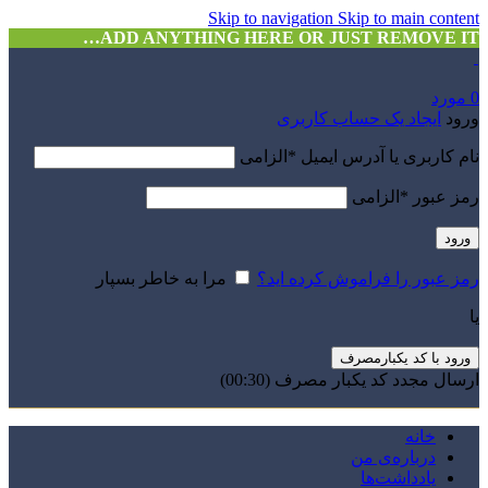
Skip to navigation
Skip to main content
ADD ANYTHING HERE OR JUST REMOVE IT…
0
مورد
ورود
ایجاد یک حساب کاربری
نام کاربری یا آدرس ایمیل
*
الزامی
رمز عبور
*
الزامی
ورود
رمز عبور را فراموش کرده اید؟
مرا به خاطر بسپار
یا
ورود با کد یکبارمصرف
ارسال مجدد کد یکبار مصرف
(00:
30
)
خانه
درباره‌ی من
یادداشت‌ها