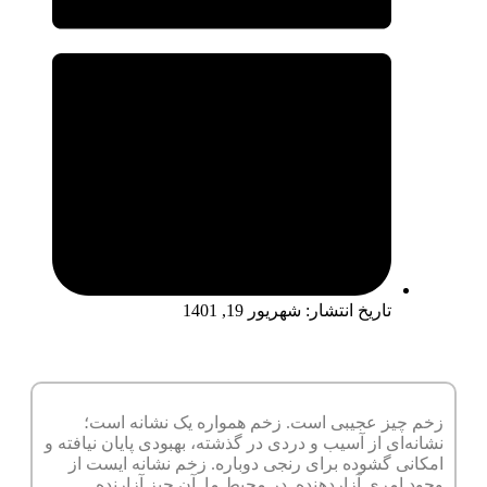
تاریخ انتشار:
شهریور 19, 1401
زخم چیز عجیبی است. زخم همواره یک نشانه است؛
نشانه‌ای از آسیب و دردی در گذشته، بهبودی پایان نیافته و
امکانی گشوده برای رنجی دوباره. زخم نشانه ایست از
وجود امری آزاردهنده در محیط ما. آن چیز آزارنده