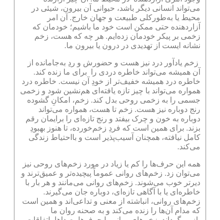
می‌تواند انسانی دیگر باشد، حیوانی آن بیرون، شیئی در
محیط یا به‌طورکلی طبیعت و جهان خارج. آن امر
آزاردهنده حتی ممکن است خود ما باشیم؛ خودمان که
زخمی بر پیکر خودمان زده‌ایم. هر چه که هست، زخم
نشانه ایست از تهدیدی در درون یا بیرون ما.
زخم یادآور درد نیز هست و حضورش و ردِ به‌جامانده از
آن همیشه می‌تواند خاطره دردی را برای ما زنده کند.
خاطره درد همیشه خفیف‌تر از خودِ آن نیست. خاطره درد
همواره می‌تواند با چیز تازه یافته‌ای هم‌نشین شود و زخمی
جسمی را به زخمی روحی بدل کند. زخم، امکانِ گشوده
رنج دوباره نیز هست. زخم تا هست، همواره می‌تواند
دوباره به خون و چرک بیفتد و رنج تازه‌ای را برایمان رقم
بزند. برای همین است که فردِ زخم‌خورده، تا هنوز بهبودِ
کامل نیافته، همچنان آسیب‌پذیر است و بااحتیاط زندگی
می‌کند.
همه این حرف‌ها را کم یا زیاد در مورد زخم‌های روحی نیز
می‌توان زد. زخم‌های روانی عموماً پیچیده‌تر و عمیق‌ترند و
دیرتر خوب می‌شوند. زخم‌های روانی می‌مانند و هر بار با
خاطره‌ای یا با آگاهی تازه‌ای، دوباره جان می‌گیرند.
زخم‌های روانی، انباشته از معنی و تداعی‌اند و همین است
که مدام آن‌ها را زنده می‌کند و به صحنه روان ما
بازمی‌گرداند. زخم‌های روانی با حرف‌ها، صداها، اتفاقات و