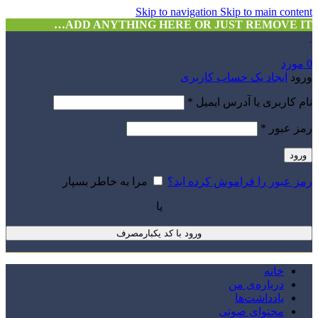
Skip to navigation
Skip to main content
ADD ANYTHING HERE OR JUST REMOVE IT…
0
مورد
ورود
ایجاد یک حساب کاربری
نام کاربری یا آدرس ایمیل
*
رمز عبور
*
ورود
رمز عبور را فراموش کرده اید؟
مرا به خاطر بسپار
یا
ورود با کد یکبارمصرف
خانه
درباره‌ی من
یادداشت‌ها
محتوای صوتی