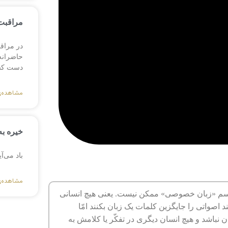
مراقبت 
در مراق
حاضرانه،
دست کش
مشاهده‌
خیره به
باد می‌آ
مشاهده‌
به اسم «زبان خصوصی» ممکن نیست. یعنی هیچ انسانی
د اصواتی را جایگزین کلمات یک زبان بکنند امّا
ن نباشد و هیچ انسان دیگری در تفکّر یا کلامش به