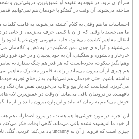
سراغ آن نرود. در نتیجه به عقیده او عمیق‌ترین، درونی‌ترین و شخ
ساخته می‌شوند. آن وقت در گفتگو با خودمان هم نمی‌توانیم قدمی 
احساسات ما هم وقتی به کلام آغشته می‌شوند، به قامت کلمات مشت
ما می‌چسبد یا وقتی که از آن با کسی حرف می‌زنیم، از جایی در 
انتقال مفاهیم کشیده می‌شود، جامه مفهومی چون غم یا اندوه را ب
می‌نشیند و گزاره‌ای چون «من غمگینم» را به ذهن یا کلام‌مان می‌آ
خارخار و دلشوره و سنگینی، آن به خود پیچیدن و در خود فرو رفتن
وهم‌انگیزِ سکوت، تجربه‌ایست که هر قدر هم چنگ بیندازد به تعابیری
هم چیزی از آن بیرون می‌ماند و راه به قلمرو مشترک مفاهیم ن
نداشته باشیم، حتی خودمان هم نمی‌توانیم به ژرفنایِ تجربه خودما
می‌گریزد. اینجاست که باز پیچ و تاب می‌خوریم، نفس مان تنگ و بری
نافهمیده در درونمان باقی می‌ماند. آن‌وقت در عمیق‌ترین لایه ه
خوش می‌کنیم به زمان که بیاید و این پاره بیرون مانده را از ما بگی
این تجربه در مورد خوشی‌ها هم هست، در مورد اضطراب هم هست
از خود ما اندیشیده نشده باقی می‌ماند. گاهی اوقات فکر می‌کنم 
چیزی است که فروید از آن به uncanny یاد می‌کند: غریب، گنگ، ناشناخته، وهم انگیز، امّا حاضر و قطعی و اثرگذار.