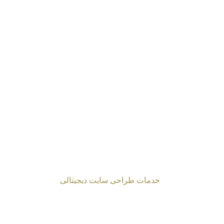
راحی شده توسط
خدمات طراحی سایت دیجیتالی
2024 Mahmoud Moghaddasi ©