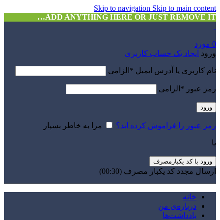
Skip to navigation
Skip to main content
ADD ANYTHING HERE OR JUST REMOVE IT…
0
مورد
ورود
ایجاد یک حساب کاربری
نام کاربری یا آدرس ایمیل
*
الزامی
رمز عبور
*
الزامی
ورود
رمز عبور را فراموش کرده اید؟
مرا به خاطر بسپار
یا
ورود با کد یکبارمصرف
ارسال مجدد کد یکبار مصرف
(00:
30
)
خانه
درباره‌ی من
یادداشت‌ها