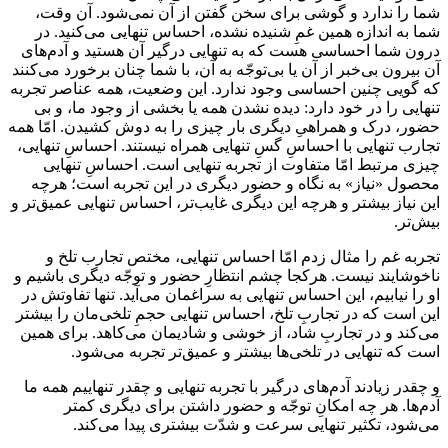
شما را ندارد و گوشی برای سخن گفتن از آن نمی‌شود. آن وقت،
شما به اندازه همین غمِ شنیده نشده، احساس تنهایی می‌کنید. در
درون شما احساسی هست که به تنهایی درگیر آن هستید و آدم‌های
آن بیرون بی‌خبر از آن یا بی‌توجّه به آن، با شما چنان برخورد می‌کنند
که گویی چنین احساسی وجود ندارد. این وضعیت، همه عناصر تجربه
تنهایی را در خود دارد: دیده نشدن همه یا بخشی از وجود ما، و بی
حضور، درک و همراهیِ دیگری بار چیزی را به دوش کشیدن. امّا همه
تجارب تنهایی با احساسِ گسِ تنهایی همراه نیستند. احساسِ تنهایی،
چیزی مرتبط امّا متفاوت از تجربه تنهایی است. احساسِ تنهایی
محصول «نیاز» به نگاه و حضور دیگری در این تجربه است؛ هرچه
این نیاز بیشتر و هرچه این دیگری غایب‌تر، احساس تنهایی عمیق‌تر و
بیش‌تر.
تجربه غم را مثال زدم امّا احساس تنهایی، مختص تجارب تلخ و
ناخوشایند نیست. هرکجا چشم انتظارِ حضور و توجّه دیگری باشیم و
او را نیابیم، این احساس تنهایی به سراغمان می‌آید. تنها تفاوتش در
این است که در تجاربِ تلخ، احساس تنهایی حجمِ تلخی‌مان را بیشتر
می‌کند و در تجاربِ شاد، از خوشی و شادیمان می‌کاهد. برای همین
است که تنهایی در تلخی‌ها بیشتر و عمیق‌تر تجربه می‌شود.
و چقدر زیادند آدم‌های درگیر با تجربه تنهایی و چقدر تنهاییم همه ما
آدم‌ها. هر چه امکانِ توجّه و حضور داشتن برای دیگری کمتر
می‌شود، تکثیر تنهایی سرعت و شدّت بیشتری پیدا می‌کند.