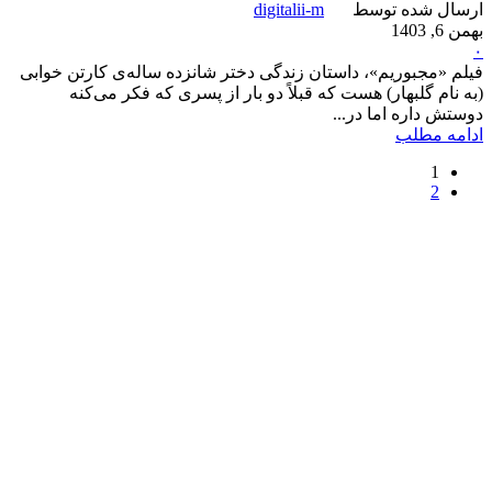
ارسال شده توسط
digitalii-m
بهمن 6, 1403
۰
فیلم «مجبوریم»، داستان زندگی دختر شانزده ساله‌ی کارتن خوابی
(به نام گلبهار) هست که قبلاً دو بار از پسری که فکر می‌کنه
دوستش داره اما در...
ادامه مطلب
1
2
دکتری فلسفه
کارشناسی ارشد روانشناسی بالینی
خانه
یادداشت‌ها