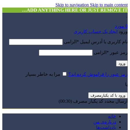
Skip to navigation
Skip to main content
ADD ANYTHING HERE OR JUST REMOVE IT…
0
مورد
ورود
ایجاد یک حساب کاربری
نام کاربری یا آدرس ایمیل
*
الزامی
رمز عبور
*
الزامی
ورود
رمز عبور را فراموش کرده اید؟
مرا به خاطر بسپار
یا
ورود با کد یکبارمصرف
ارسال مجدد کد یکبار مصرف
(00:
30
)
خانه
درباره‌ی من
یادداشت‌ها