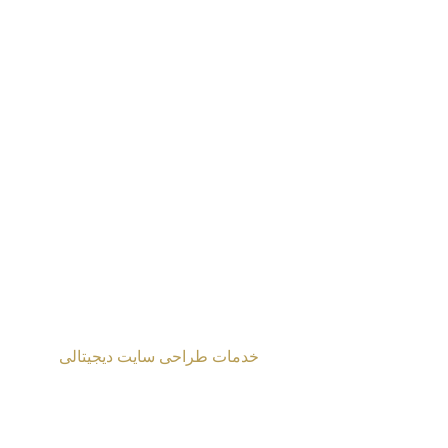
پیشنهادات
|
درباره‌ من
|
آثار
|
نقشه‌ سایت
طراحی شده توسط
خدمات طراحی سایت دیجیتالی
2024 Mahmoud Moghaddasi ©