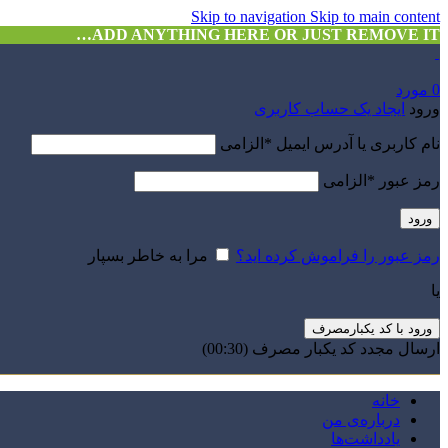
Skip to navigation
Skip to main content
ADD ANYTHING HERE OR JUST REMOVE IT…
0
مورد
ورود
ایجاد یک حساب کاربری
نام کاربری یا آدرس ایمیل
*
الزامی
رمز عبور
*
الزامی
ورود
رمز عبور را فراموش کرده اید؟
مرا به خاطر بسپار
یا
ورود با کد یکبارمصرف
ارسال مجدد کد یکبار مصرف
(00:
30
)
خانه
درباره‌ی من
یادداشت‌ها