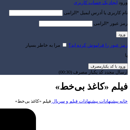
ورود
ایجاد یک حساب کاربری
نام کاربری یا آدرس ایمیل
*
الزامی
رمز عبور
*
الزامی
ورود
رمز عبور را فراموش کرده اید؟
مرا به خاطر بسپار
یا
ورود با کد یکبارمصرف
ارسال مجدد کد یکبار مصرف
(00:
30
)
فیلم «کاغذ بی‌خط»
خانه
پیشنهادات
پیشنهادات فیلم و سریال
فیلم «کاغذ بی‌خط»