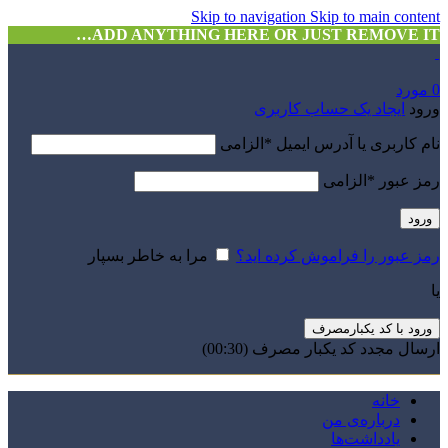
Skip to navigation
Skip to main content
ADD ANYTHING HERE OR JUST REMOVE IT…
0
مورد
ورود
ایجاد یک حساب کاربری
نام کاربری یا آدرس ایمیل
*
الزامی
رمز عبور
*
الزامی
ورود
رمز عبور را فراموش کرده اید؟
مرا به خاطر بسپار
یا
ورود با کد یکبارمصرف
ارسال مجدد کد یکبار مصرف
(00:
30
)
خانه
درباره‌ی من
یادداشت‌ها